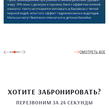
Оказавшись здесь, словно попадаешь в сказку: встречаешь
любимых героев русского фольклора, получаешь возможность
сколько душе угодно кататься на аттракционах европейского
уровня. Гости участвуют в увлекательных квестах и творческих
мастер-классах, прогуливаются по тематическим землям,
посещают дельфинарий, совариум, атомариум,
театрализованные и музыкальные постановки. И все эти
удовольствия - по единому входному билету.
СМОТРЕТЬ ВСЕ
ХОТИТЕ ЗАБРОНИРОВАТЬ?
ПЕРЕЗВОНИМ ЗА 24 СЕКУНДЫ