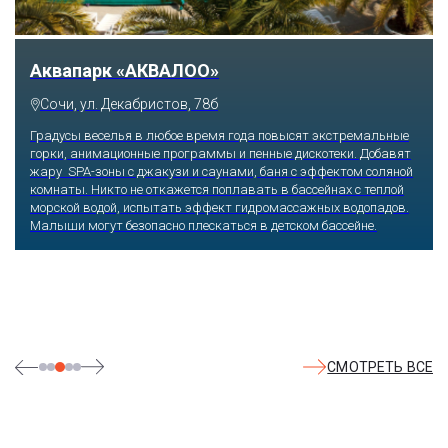
Тематический парк развлечений «Сочи
Парк»
Сочи, Олимпийский проспект, 21
Оказавшись здесь, словно попадаешь в сказку: встречаешь
любимых героев русского фольклора, получаешь возможность
сколько душе угодно кататься на аттракционах европейского
уровня. Гости участвуют в увлекательных квестах и творческих
мастер-классах, прогуливаются по тематическим землям,
посещают дельфинарий, совариум, атомариум,
театрализованные и музыкальные постановки. И все эти
удовольствия - по единому входному билету.
СМОТРЕТЬ ВСЕ