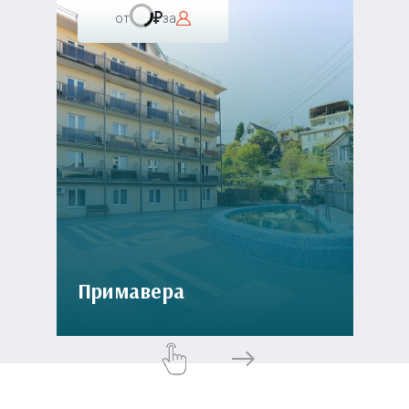
от
за
Примавера