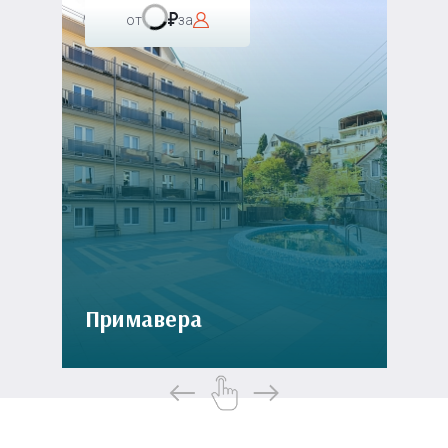
от
за
Примавера