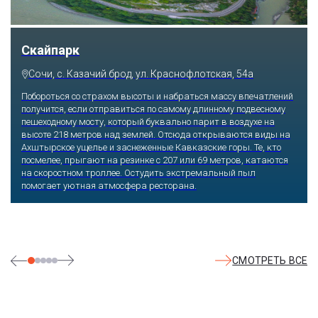
Скайпарк
Сочи, с. Казачий брод, ул. Краснофлотская, 54а
Побороться со страхом высоты и набраться массу впечатлений
получится, если отправиться по самому длинному подвесному
пешеходному мосту, который буквально парит в воздухе на
высоте 218 метров над землей. Отсюда открываются виды на
Ахштырское ущелье и заснеженные Кавказские горы. Те, кто
посмелее, прыгают на резинке с 207 или 69 метров, катаются
на скоростном троллее. Остудить экстремальный пыл
помогает уютная атмосфера ресторана.
СМОТРЕТЬ ВСЕ