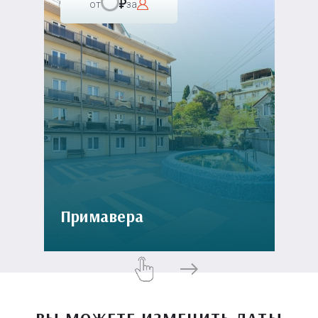
от
за
Примавера