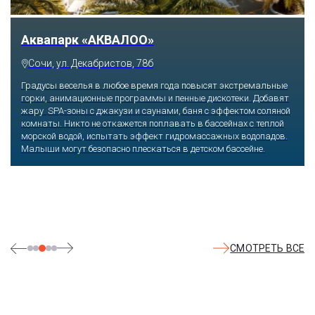
Аквапарк «АКВАЛОО»
Сочи, ул. Декабристов, 78б
Градусы веселья в любое время года повысят экстремальные
горки, анимационные программы и пенные дискотеки. Добавят
жару SPA-зоны с джакузи и саунами, баня с эффектом соляной
комнаты. Никто не откажется поплавать в бассейнах с теплой
морской водой, испытать эффект гидромассажных водопадов.
Малыши могут безопасно плескаться в детском бассейне.
СМОТРЕТЬ ВСЕ