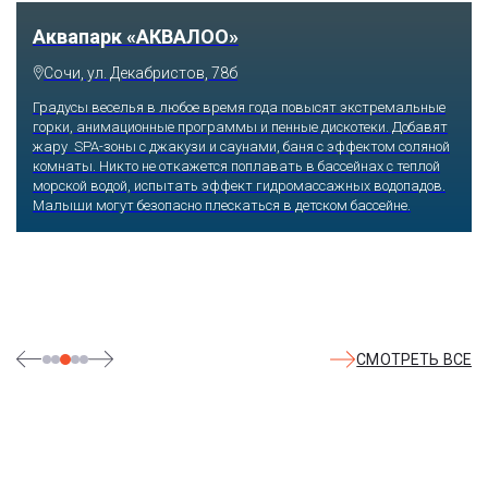
Тематический парк развлечений «Сочи
Парк»
Сочи, Олимпийский проспект, 21
Оказавшись здесь, словно попадаешь в сказку: встречаешь
любимых героев русского фольклора, получаешь возможность
сколько душе угодно кататься на аттракционах европейского
уровня. Гости участвуют в увлекательных квестах и творческих
мастер-классах, прогуливаются по тематическим землям,
посещают дельфинарий, совариум, атомариум,
театрализованные и музыкальные постановки. И все эти
удовольствия - по единому входному билету.
СМОТРЕТЬ ВСЕ