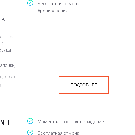
Бесплатная отмена
бронирования
ая,
ул, шкаф,
к,
осуды,
тапочки,
н, халат
ПОДРОБНЕЕ
а
белья,
N 1
Моментальное подтверждение
Бесплатная отмена