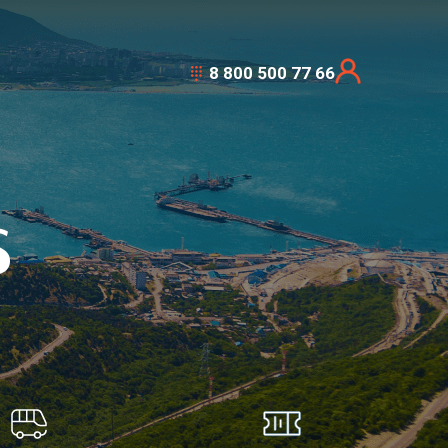
8 800 500 77 66
S