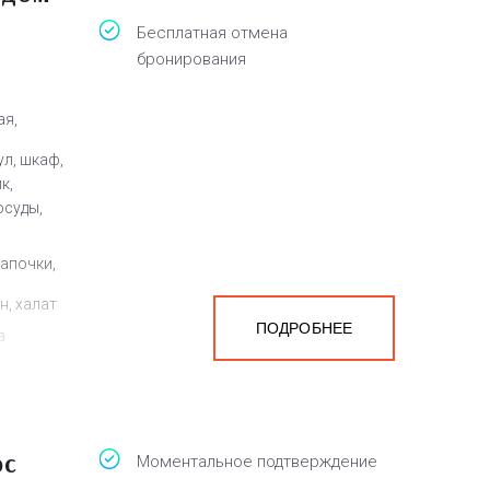
Бесплатная отмена
бронирования
ая,
ул, шкаф,
к,
осуды,
тапочки,
н, халат
ПОДРОБНЕЕ
а
белья,
юс
Моментальное подтверждение