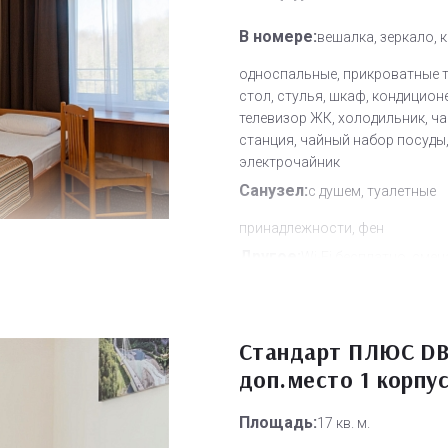
В номере:
вешалка, зеркало, 
односпальные, прикроватные 
стол, стулья, шкаф, кондицион
телевизор ЖК, холодильник, ч
станция, чайный набор посуды
электрочайник
Санузел:
с душем, туалетные
принадлежности, фен
Другое:
Wi-Fi бесплатно, смен
полотенец, смена постельного 
уборка номера
Дополнительное место:
Стандарт ПЛЮС DB
1
доп.место 1 корпу
Площадь:
17 кв. м.