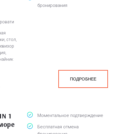
бронирования
кровати
ная
и, стол,
левизор
ия,
чайник
ПОДРОБНЕЕ
а
белья,
IN 1
Моментальное подтверждение
 море
Бесплатная отмена