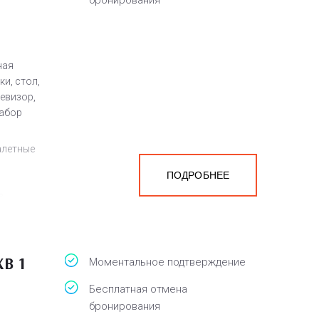
бронирования
ная
и, стол,
левизор,
набор
алетные
ПОДРОБНЕЕ
а
белья,
B 1
Моментальное подтверждение
Бесплатная отмена
бронирования