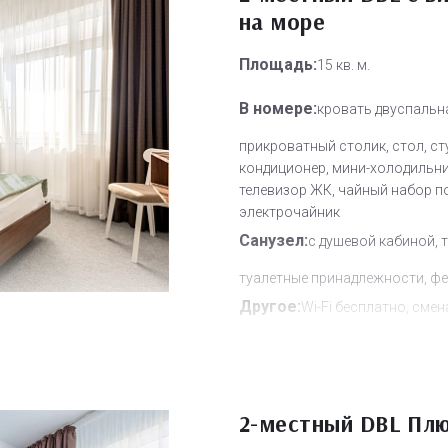
на море
Площадь:
15 кв. м.
В номере:
кровать двуспальн
прикроватный столик, стол, ст
кондиционер, мини-холодильни
телевизор ЖК, чайный набор п
электрочайник
Санузел:
с душевой кабиной, 
туалетные принадлежности, фе
Другое:
Wi-Fi бесплатно, смен
полотенец, смена постельного 
уборка номера
Дополнительное место:
0
2-местный DBL Пл