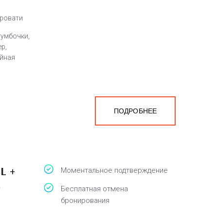
кровати
тумбочки,
ер,
айная
,
ПОДРОБНЕЕ
а
белья,
L +
Моментальное подтверждение
с
Бесплатная отмена
бронирования