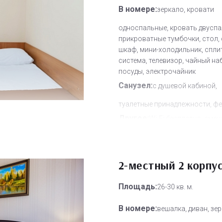
В номере:
зеркало, кровати
односпальные, кровать двуспа
прикроватные тумбочки, стол, 
шкаф, мини-холодильник, спли
система, телевизор, чайный на
посуды, электрочайник
Санузел:
с душевой кабиной,
туалетные принадлежности, ф
Другое:
Wi-Fi бесплатно, смен
полотенец, смена постельного 
уборка номера
Дополнительное место:
2-местный 2 корпу
1
Площадь:
26-30 кв. м.
В номере:
вешалка, диван, зер