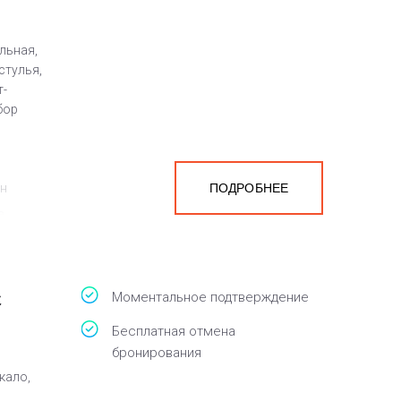
льная,
стулья,
т-
бор
ен
ПОДРОБНЕЕ
а
белья,
с
Моментальное подтверждение
Бесплатная отмена
бронирования
кало,