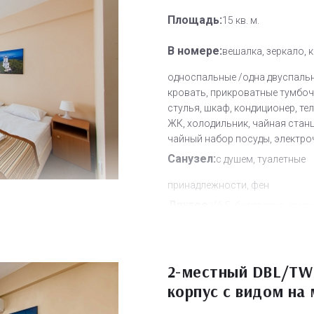
Площадь:
15 кв. м.
В номере:
вешалка, зеркало, 
односпальные /одна двуспаль
кровать, прикроватные тумбочк
стулья, шкаф, кондиционер, те
ЖК, холодильник, чайная станц
чайный набор посуды, электро
Санузел:
с душем, туалетные
принадлежности, фен
Другое:
Wi-Fi бесплатно, смен
полотенец, смена постельного 
уборка номера
Дополнительное место:
2-местный DBL/TW
0
корпус с видом на