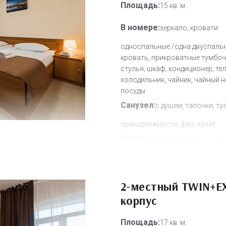
Площадь:
15 кв. м.
В номере:
зеркало, кровати
односпальные /одна двуспаль
кровать, прикроватные тумбочк
стулья, шкаф, кондиционер, те
холодильник, чайник, чайный 
посуды
Санузел:
с душем, тапочки, ту
принадлежности, фен, халат
Другое:
Wi-Fi бесплатно, смен
полотенец, смена постельного 
уборка номера
Дополнительное место:
2-местный TWIN+EX
0
корпус
Площадь:
17 кв. м.