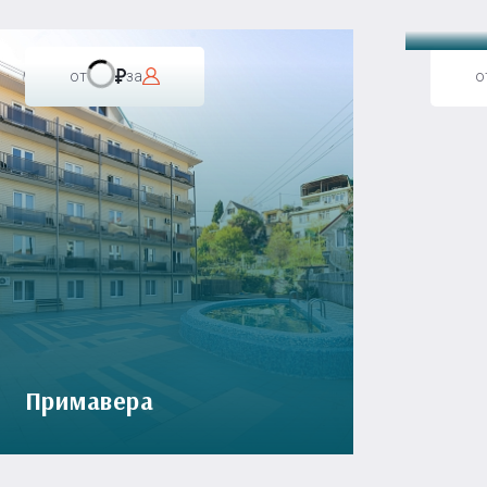
от
за
о
Примавера