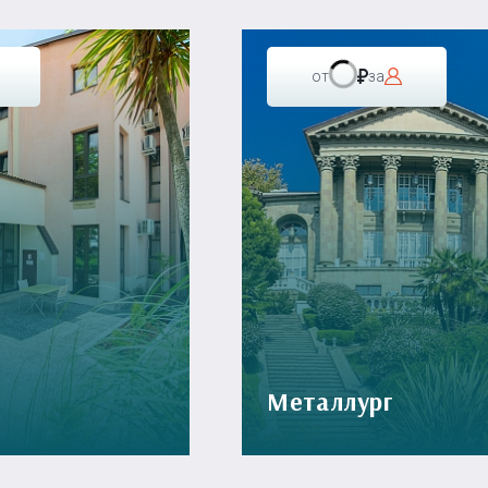
от
за
Металлург