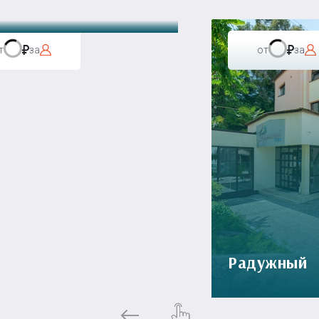
т
за
от
за
Радужный