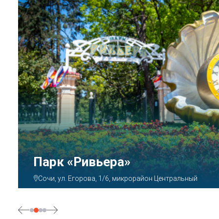
Аквапарк «АКВАЛОО»
Сочи, ул. Декабристов, 78б