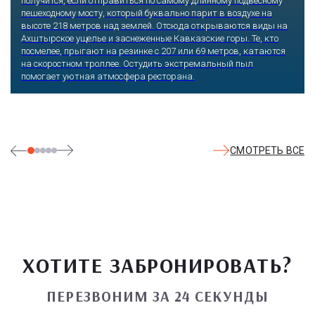
получится, если отправиться по самому длинному подвесному
пешеходному мосту, который буквально парит в воздухе на
высоте 218 метров над землей. Отсюда открываются виды на
Ахштырское ущелье и заснеженные Кавказские горы. Те, кто
посмелее, прыгают на резинке с 207 или 69 метров, катаются
на скоростном троллее. Остудить экстремальный пыл
помогает уютная атмосфера ресторана.
СМОТРЕТЬ ВСЕ
ХОТИТЕ ЗАБРОНИРОВАТЬ?
ПЕРЕЗВОНИМ ЗА 24 СЕКУНДЫ