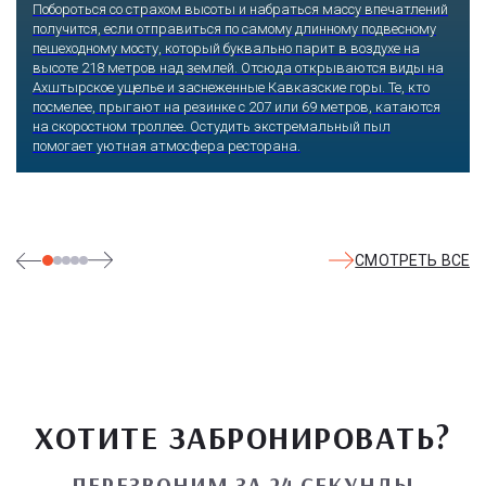
Побороться со страхом высоты и набраться массу впечатлений
получится, если отправиться по самому длинному подвесному
пешеходному мосту, который буквально парит в воздухе на
высоте 218 метров над землей. Отсюда открываются виды на
Ахштырское ущелье и заснеженные Кавказские горы. Те, кто
посмелее, прыгают на резинке с 207 или 69 метров, катаются
на скоростном троллее. Остудить экстремальный пыл
помогает уютная атмосфера ресторана.
СМОТРЕТЬ ВСЕ
ХОТИТЕ ЗАБРОНИРОВАТЬ?
ПЕРЕЗВОНИМ ЗА 24 СЕКУНДЫ