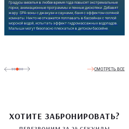
Сочи, Олимпийский проспект, 21
Оказавшись здесь, словно попадаешь в сказку: встречаешь
любимых героев русского фольклора, получаешь возможность
сколько душе угодно кататься на аттракционах европейского
уровня. Гости участвуют в увлекательных квестах и творческих
мастер-классах, прогуливаются по тематическим землям,
посещают дельфинарий, совариум, атомариум,
театрализованные и музыкальные постановки. И все эти
удовольствия - по единому входному билету.
СМОТРЕТЬ ВСЕ
ХОТИТЕ ЗАБРОНИРОВАТЬ?
ПЕРЕЗВОНИМ ЗА 24 СЕКУНДЫ