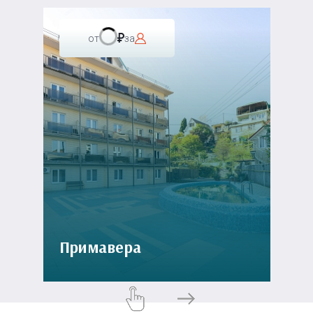
от
за
Примавера