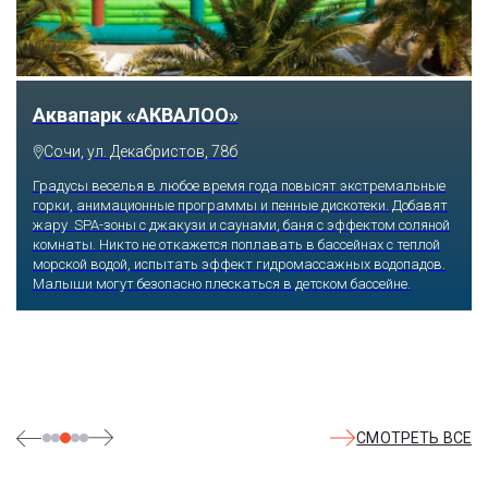
Тематический парк развлечений «Сочи
Парк»
Сочи, Олимпийский проспект, 21
Оказавшись здесь, словно попадаешь в сказку: встречаешь
любимых героев русского фольклора, получаешь возможность
сколько душе угодно кататься на аттракционах европейского
уровня. Гости участвуют в увлекательных квестах и творческих
мастер-классах, прогуливаются по тематическим землям,
посещают дельфинарий, совариум, атомариум,
театрализованные и музыкальные постановки. И все эти
удовольствия - по единому входному билету.
СМОТРЕТЬ ВСЕ