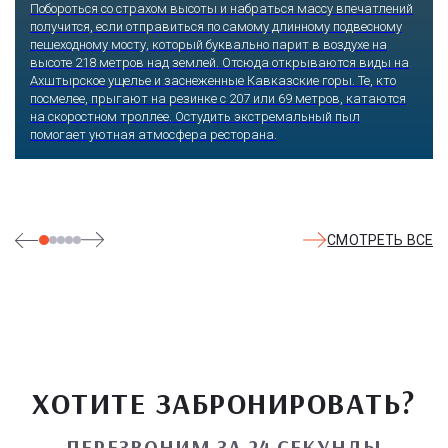
Побороться со страхом высоты и набраться массу впечатлений
получится, если отправиться по самому длинному подвесному
пешеходному мосту, который буквально парит в воздухе на
высоте 218 метров над землей. Отсюда открываются виды на
Ахштырское ущелье и заснеженные Кавказские горы. Те, кто
посмелее, прыгают на резинке с 207 или 69 метров, катаются
на скоростном троллее. Остудить экстремальный пыл
помогает уютная атмосфера ресторана.
СМОТРЕТЬ ВСЕ
ХОТИТЕ ЗАБРОНИРОВАТЬ?
ПЕРЕЗВОНИМ ЗА 24 СЕКУНДЫ