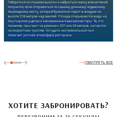
Побороться со страхом высоты и набраться массу впечатлений
получится, если отправиться по самому длинному подвесному
пешеходному мосту, который буквально парит в воздухе на
высоте 218 метров над землей. Отсюда открываются виды на
Ахштырское ущелье и заснеженные Кавказские горы. Те, кто
посмелее, прыгают на резинке с 207 или 69 метров, катаются
на скоростном троллее. Остудить экстремальный пыл
помогает уютная атмосфера ресторана.
СМОТРЕТЬ ВСЕ
ХОТИТЕ ЗАБРОНИРОВАТЬ?
ПЕРЕЗВОНИМ ЗА 24 СЕКУНДЫ