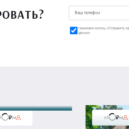
РОВАТЬ?
Нажимая кнопку «Отправить зая
данных
а Бавария
т
за
от
за