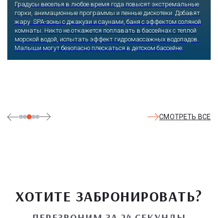
Сочи, Олимпийский проспект, 21
Оказавшись здесь, словно попадаешь в сказку: встречаешь
любимых героев русского фольклора, получаешь возможность
сколько душе угодно кататься на аттракционах европейского
уровня. Гости участвуют в увлекательных квестах и творческих
мастер-классах, прогуливаются по тематическим землям,
посещают дельфинарий, совариум, атомариум,
театрализованные и музыкальные постановки. И все эти
удовольствия - по единому входному билету.
СМОТРЕТЬ ВСЕ
ХОТИТЕ ЗАБРОНИРОВАТЬ?
ПЕРЕЗВОНИМ ЗА 24 СЕКУНДЫ