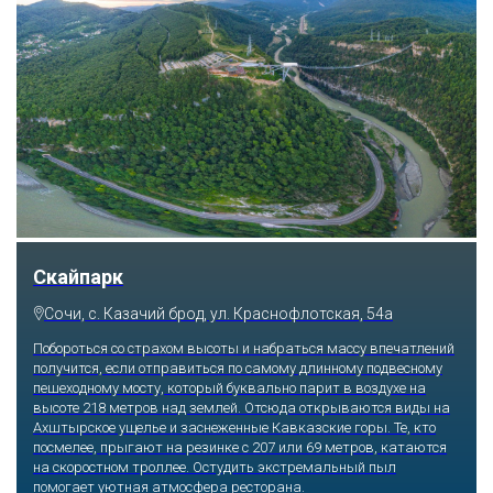
Скайпарк
Сочи, с. Казачий брод, ул. Краснофлотская, 54а
Побороться со страхом высоты и набраться массу впечатлений
получится, если отправиться по самому длинному подвесному
пешеходному мосту, который буквально парит в воздухе на
высоте 218 метров над землей. Отсюда открываются виды на
Ахштырское ущелье и заснеженные Кавказские горы. Те, кто
посмелее, прыгают на резинке с 207 или 69 метров, катаются
на скоростном троллее. Остудить экстремальный пыл
помогает уютная атмосфера ресторана.