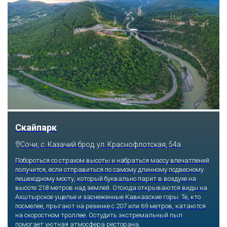
Скайпарк
Сочи, с. Казачий брод, ул. Краснофлотская, 54а
Побороться со страхом высоты и набраться массу впечатлений
получится, если отправиться по самому длинному подвесному
пешеходному мосту, который буквально парит в воздухе на
высоте 218 метров над землей. Отсюда открываются виды на
Ахштырское ущелье и заснеженные Кавказские горы. Те, кто
посмелее, прыгают на резинке с 207 или 69 метров, катаются
на скоростном троллее. Остудить экстремальный пыл
помогает уютная атмосфера ресторана.