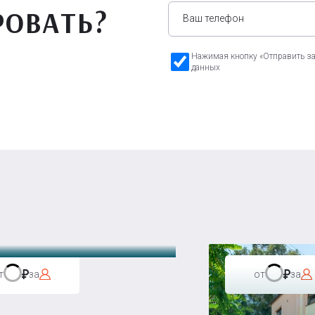
РОВАТЬ?
Нажимая кнопку «Отправить зая
данных
а Бавария
т
за
от
за