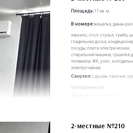
Площадь:
17 кв. м.
В номере:
вешалка, диван рас
зеркало, стол, стулья, тумба, 
гладильная доска, кондиционер
посуды, плита электрическая,
стиральная машина, сушилка д
телевизор ЖК, утюг, холодильн
электрочайник
Санузел:
с душем, тапочки, ту
принадлежности
Другое:
Wi-Fi бесплатно
Дополнительное место:
0
2-местные №210