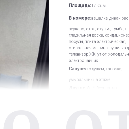
Площадь:
17 кв. м.
В номере:
вешалка, диван рас
зеркало, стол, стулья, тумба, 
гладильная доска, кондиционер
посуды, плита электрическая,
стиральная машина, сушилка д
телевизор ЖК, утюг, холодильн
электрочайник
Санузел:
с душем, тапочки,
умывальник на этаже
Другое:
Wi-Fi бесплатно
О О
Дополнительное место:
0