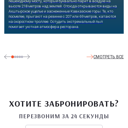
пешеходному мосту, который буквально парит в воздухе на
высоте 218 метров над землей. Отсюда открываются виды на
Ахштырское ущелье и заснеженные Кавказские горы. Те, кто
посмелее, прыгают на резинке с 207 или 69 метров, катаются
на скоростном троллее. Остудить экстремальный пыл
помогает уютная атмосфера ресторана.
СМОТРЕТЬ ВСЕ
ХОТИТЕ ЗАБРОНИРОВАТЬ?
ПЕРЕЗВОНИМ ЗА 24 СЕКУНДЫ