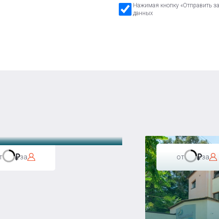
Нажимая кнопку «Отправить зая
данных
а Бавария
т
за
от
за