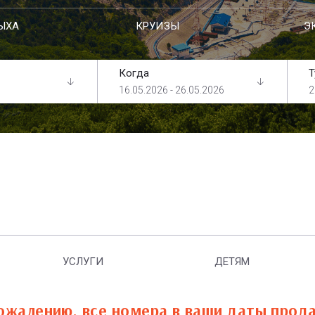
ЫХА
КРУИЗЫ
Э
Когда
Т
16.05.2026 - 26.05.2026
2
УСЛУГИ
ДЕТЯМ
ожалению, все номера в ваши даты прод