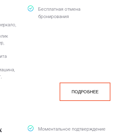
Бесплатная отмена
бронирования
зеркало,
олик
р,
лита
машина,
,
ПОДРОБНЕЕ
ж
Моментальное подтверждение