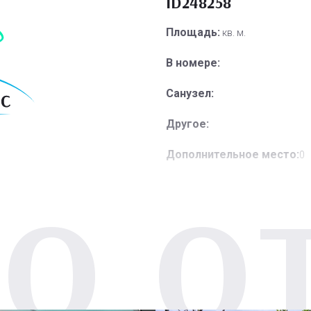
ID248258
Площадь:
кв. м.
В номере:
Санузел:
Другое:
Дополнительное место:
0
О О