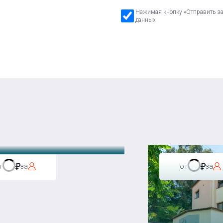
Нажимая кнопку «Отправить зая
данных
а Бавария
т
за
от
за