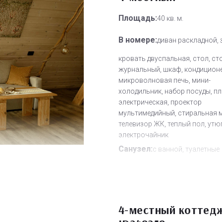
Площадь:
40 кв. м.
В номере:
диван раскладной, 
кровать двуспальная, стол, ст
журнальный, шкаф, кондиционе
микроволновая печь, мини-
холодильник, набор посуды, п
электрическая, проектор
мультимедийный, стиральная 
телевизор ЖК, теплый пол, утюг
электрочайник
Санузел:
с ванной, туалетные
принадлежности, фен
Другое:
Wi-Fi бесплатно
Дополнительное место:
0
4-местный коттед