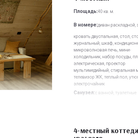
Площадь:
40 кв. м.
В номере:
диван раскладной, 
кровать двуспальная, стол, ст
журнальный, шкаф, кондиционе
микроволновая печь, мини-
холодильник, набор посуды, п
электрическая, проектор
мультимедийный, стиральная 
телевизор ЖК, теплый пол, утюг
электрочайник
Санузел:
с ванной, туалетные
принадлежности, фен
Другое:
Wi-Fi бесплатно
Дополнительное место:
0
4-местный коттед