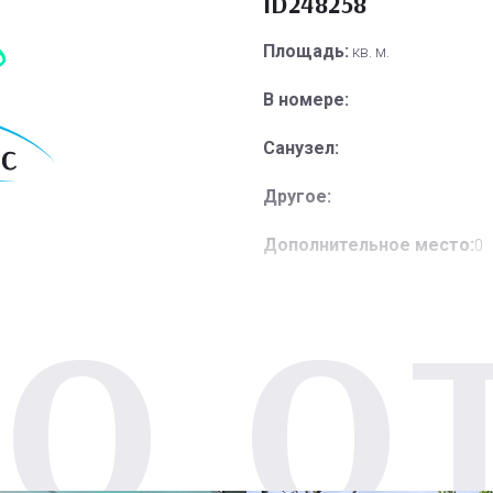
ID248258
Площадь:
кв. м.
В номере:
Санузел:
Другое:
Дополнительное место:
0
О О