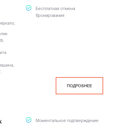
Бесплатная отмена
бронирования
зеркало,
олик
р,
лита
машина,
,
ПОДРОБНЕЕ
ж
Моментальное подтверждение