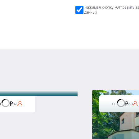
Нажимая кнопку «Отправить зая
данных
а Бавария
т
за
от
за