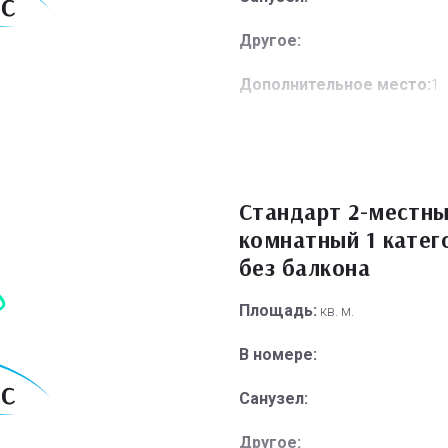
Другое:
Дополнительное место:
1
Стандарт 2-местны
комнатный 1 катег
без балкона
Площадь:
кв. м.
В номере:
Санузел:
Другое: