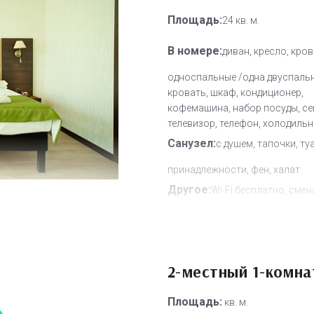
Площадь:
24 кв. м.
В номере:
диван, кресло, кро
односпальные /одна двуспаль
кровать, шкаф, кондиционер,
кофемашина, набор посуды, се
телевизор, телефон, холодильн
Санузел:
с душем, тапочки, ту
принадлежности, фен, халат
Другое:
Wi-Fi бесплатно, смен
полотенец, смена постельного 
уборка номера
Дополнительное место:
1
2-местный 1-комн
Площадь:
кв. м.