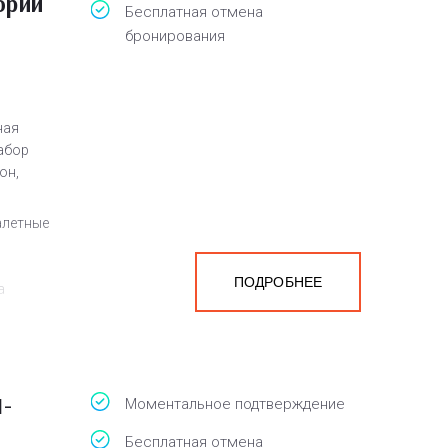
ории
Бесплатная отмена
бронирования
ная
набор
он,
алетные
ПОДРОБНЕЕ
а
белья,
1-
Моментальное подтверждение
Бесплатная отмена