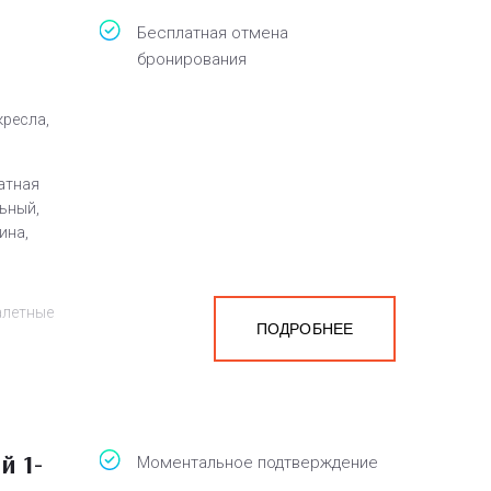
Бесплатная отмена
бронирования
кресла,
атная
ьный,
ина,
,
алетные
ПОДРОБНЕЕ
а
белья,
й 1-
Моментальное подтверждение