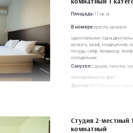
комнатный 1 катег
Площадь:
17 кв. м.
В номере:
кресло, кровати
односпальные /одна двуспаль
кровать, шкаф, кондиционер, 
посуды, сейф, телевизор, телеф
холодильник
Санузел:
с душем, тапочки, ту
принадлежности, фен
Другое:
Wi-Fi бесплатно, смен
полотенец, смена постельного 
уборка номера
Дополнительное место:
1
Студия 2-местный 
комнатный