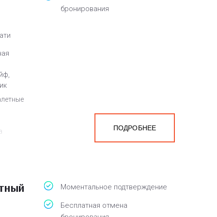
бронирования
вати
ная
йф,
ик
алетные
ПОДРОБНЕЕ
а
белья,
атный
Моментальное подтверждение
Бесплатная отмена