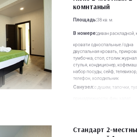
комнтаный
Площадь:
38 кв. м.
В номере:
диван раскладной, 
кровати односпальные /одна
двуспальная кровать, прикров
тумбочка, стол, столик журнал
стулья, кондиционер, кофемаш
набор посуды, сейф, телевизор
телефон, холодильник
Санузел:
с душем, тапочки, ту
принадлежности, фен, халат
Другое:
Wi-Fi бесплатно, смен
полотенец, смена постельного 
уборка номера
Стандарт 2-местны
Дополнительное место:
1