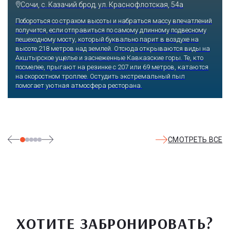
Сочи, с. Казачий брод, ул. Краснофлотская, 54а
Побороться со страхом высоты и набраться массу впечатлений
получится, если отправиться по самому длинному подвесному
пешеходному мосту, который буквально парит в воздухе на
высоте 218 метров над землей. Отсюда открываются виды на
Ахштырское ущелье и заснеженные Кавказские горы. Те, кто
посмелее, прыгают на резинке с 207 или 69 метров, катаются
на скоростном троллее. Остудить экстремальный пыл
помогает уютная атмосфера ресторана.
СМОТРЕТЬ ВСЕ
ХОТИТЕ ЗАБРОНИРОВАТЬ?