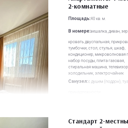
2-комнатные
Площадь:
40 кв. м.
В номере:
вешалка, диван, зер
кровать двуспальная, прикров
тумбочки, стол, стулья, шкаф,
кондиционер, микроволновая п
набор посуды, плита газовая,
стиральная машина, телевизор
холодильник, электрочайник
Санузел:
с душем (поддон), ту
принадлежности
Другое:
Wi-Fi бесплатно, смен
полотенец, смена постельного 
уборка номера
Стандарт 2-местны
Дополнительное место:
0