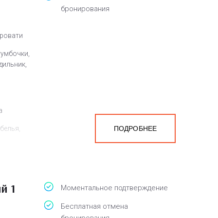
бронирования
кровати
тумбочки,
дильник,
а
белья,
ПОДРОБНЕЕ
й 1
Моментальное подтверждение
Бесплатная отмена