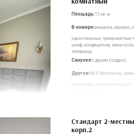
комнатный
Площадь:
12 кв. м.
В номере:
вешалка, зеркало, 
односпальные, прикроватные 
шкаф, кондиционер, мини-холо
телевизор
Санузел:
с душем (поддон)
Другое:
Wi-Fi бесплатно, смен
полотенец, смена постельного 
уборка номера
Дополнительное место:
0
Стандарт 2-местн
корп.2