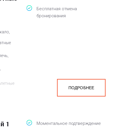
Бесплатная отмена
бронирования
кало,
атные
ечь,
,
алетные
ПОДРОБНЕЕ
а
белья,
й 1
Моментальное подтверждение