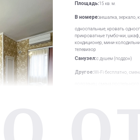
Площадь:
15 кв. м.
В номере:
вешалка, зеркало, 
односпальные, кровать однос
прикроватные тумбочки, шкаф,
кондиционер, мини-холодильни
телевизор
Санузел:
с душем (поддон)
Другое:
Wi-Fi бесплатно, смен
полотенец, смена постельного 
О О
уборка номера
Дополнительное место:
0