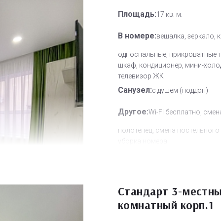
Площадь:
17 кв. м.
В номере:
вешалка, зеркало, 
односпальные, прикроватные 
шкаф, кондиционер, мини-холо
телевизор ЖК
Санузел:
с душем (поддон)
Другое:
Wi-Fi бесплатно, смен
полотенец, смена постельного 
уборка номера
Дополнительное место:
0
Стандарт 3-местны
комнатный корп.1