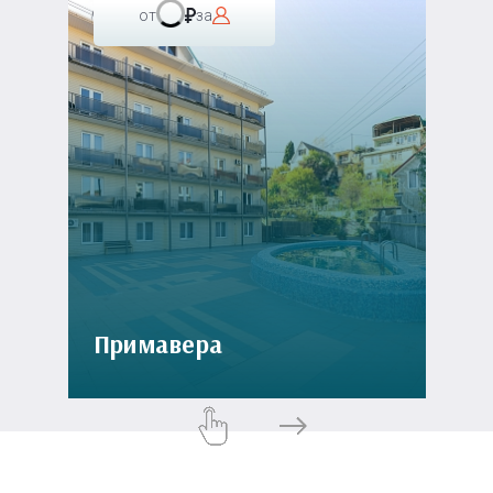
от
за
Примавера