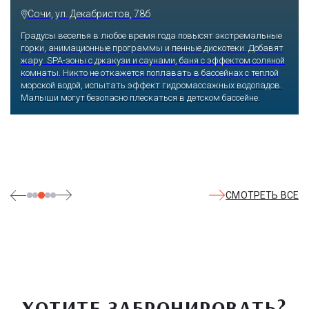
Парк»
Сочи, Олимпийский проспект, 21
Оказавшись здесь, словно попадаешь в сказку: встречаешь
любимых героев русского фольклора, получаешь возможность
сколько душе угодно кататься на аттракционах европейского
уровня. Гости участвуют в увлекательных квестах и творческих
мастер-классах, прогуливаются по тематическим землям,
посещают дельфинарий, совариум, атомариум,
театрализованные и музыкальные постановки. И все эти
удовольствия - по единому входному билету.
СМОТРЕТЬ ВСЕ
ХОТИТЕ ЗАБРОНИРОВАТЬ?