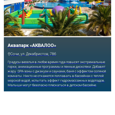
Тематический парк развлечений «Сочи
Парк»
Сочи, Олимпийский проспект, 21
Оказавшись здесь, словно попадаешь в сказку: встречаешь
любимых героев русского фольклора, получаешь возможность
сколько душе угодно кататься на аттракционах европейского
уровня. Гости участвуют в увлекательных квестах и творческих
мастер-классах, прогуливаются по тематическим землям,
посещают дельфинарий, совариум, атомариум,
театрализованные и музыкальные постановки. И все эти
удовольствия - по единому входному билету.