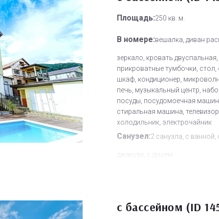
Площадь:
250 кв. м.
В номере:
вешалка, диван рас
зеркало, кровать двуспальная,
прикроватные тумбочки, стол, 
шкаф, кондиционер, микровол
печь, музыкальный центр, набо
посуды, посудомоечная машин
стиральная машина, телевизор,
холодильник, электрочайник
Санузел:
2 санузла, с ванной, 
джакузи, с душем
Другое:
Wi-Fi бесплатно
Дополнительное место:
0
с бассейном (ID 14