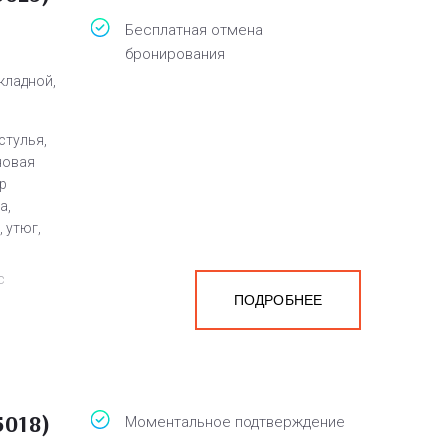
Бесплатная отмена
бронирования
кладной,
стулья,
новая
р
а,
 утюг,
с
ПОДРОБНЕЕ
5018)
Моментальное подтверждение