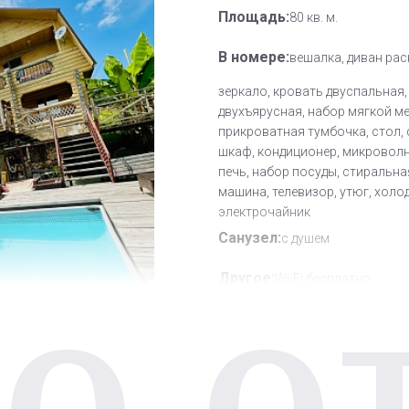
Площадь:
80 кв. м.
В номере:
вешалка, диван рас
зеркало, кровать двуспальная,
двухъярусная, набор мягкой ме
прикроватная тумбочка, стол, 
шкаф, кондиционер, микровол
печь, набор посуды, стиральна
машина, телевизор, утюг, холо
электрочайник
Санузел:
с душем
Другое:
Wi-Fi бесплатно
О О
Дополнительное место:
2