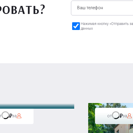
РОВАТЬ?
Нажимая кнопку «Отправить зая
данных
а Бавария
т
за
от
за