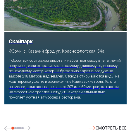
Скайпарк
Сочи, с. Казачий брод, ул. Краснофлотская, 54а
Побороться со страхом высоты и набраться массу впечатлений
получится, если отправиться по самому длинному подвесному
пешеходному мосту, который буквально парит в воздухе на
высоте 218 метров над землей. Отсюда открываются виды на
Ахштырское ущелье и заснеженные Кавказские горы. Те, кто
посмелее, прыгают на резинке с 207 или 69 метров, катаются
на скоростном троллее. Остудить экстремальный пыл
помогает уютная атмосфера ресторана.
СМОТРЕТЬ ВСЕ