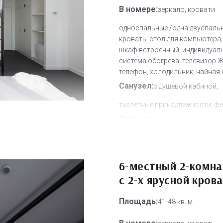
В номере:
зеркало, кровати
односпальные /одна двуспаль
кровать, стол для компьютера,
шкаф встроенный, индивидуал
система обогрева, телевизор Ж
телефон, холодильник, чайная
Санузел:
с душевой кабиной,
туалетные принадлежности, ф
Другое:
Wi-Fi бесплатно, смен
полотенец, смена постельного 
уборка номера
Дополнительное место:
6-местный 2-комн
1
с 2-х ярусной кров
Площадь:
41-48 кв. м.