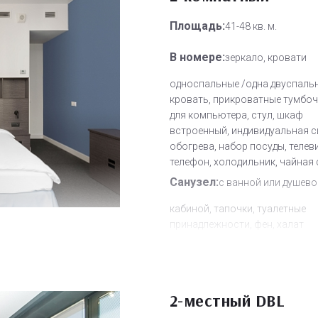
Площадь:
41-48 кв. м.
В номере:
зеркало, кровати
односпальные /одна двуспаль
кровать, прикроватные тумбоч
для компьютера, стул, шкаф
встроенный, индивидуальная 
обогрева, набор посуды, телев
телефон, холодильник, чайная
Санузел:
с ванной или душево
кабиной, тапочки, туалетные
принадлежности, фен, халат
Другое:
Wi-Fi бесплатно, смен
полотенец, смена постельного 
уборка номера
2-местный DBL
Дополнительное место:
2