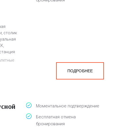
бронирования
ная
и, столик
дуальная
К,
 станция
алетные
ПОДРОБНЕЕ
ю
на
мера
усной
Моментальное подтверждение
Бесплатная отмена
бронирования