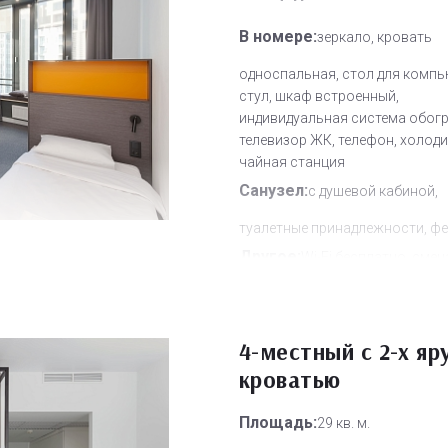
В номере:
зеркало, кровать
односпальная, стол для компь
стул, шкаф встроенный,
индивидуальная система обогр
телевизор ЖК, телефон, холоди
чайная станция
Санузел:
с душевой кабиной,
туалетные принадлежности, ф
Другое:
Wi-Fi бесплатно, смен
полотенец, смена постельного 
уборка номера
Дополнительное место:
4-местный с 2-х яр
1
кроватью
Площадь:
29 кв. м.