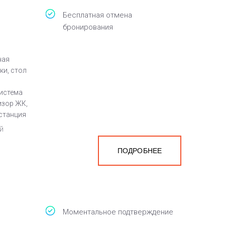
Бесплатная отмена
бронирования
ная
ки, стол
система
изор ЖК,
 станция
й
ПОДРОБНЕЕ
а
белья,
Моментальное подтверждение