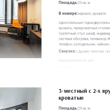
Площадь:
23 кв. м.
В номере:
зеркало, кровати
односпальные /одна двуспаль
кровать, прикроватные столик
туалетный, стул, шкаф, индиви
система обогрева, телевизор Ж
телефон, холодильник, чайная
Санузел:
с душем, тапочки, ту
принадлежности, фен
Другое:
Wi-Fi бесплатно, мен
подушек, смена полотенец, сме
постельного белья, уборка но
Дополнительное место:
3-местный с 2-х яр
1
кроватью
Площадь:
29 кв. м.