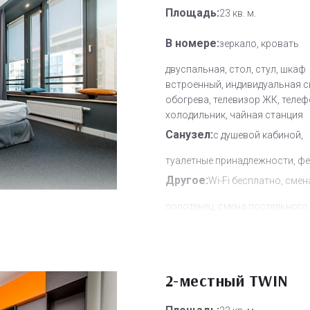
Площадь:
23 кв. м.
В номере:
зеркало, кровать
двуспальная, стол, стул, шкаф
встроенный, индивидуальная 
обогрева, телевизор ЖК, телеф
холодильник, чайная станция
Санузел:
с душевой кабиной,
туалетные принадлежности, ф
Другое:
Wi-Fi бесплатно, смен
полотенец, смена постельного 
уборка номера
Дополнительное место:
1
2-местный TWIN