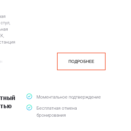
ная
 стул,
ьная
К,
 станция
ен
ПОДРОБНЕЕ
а
белья,
атный
Моментальное подтверждение
атью
Бесплатная отмена
бронирования