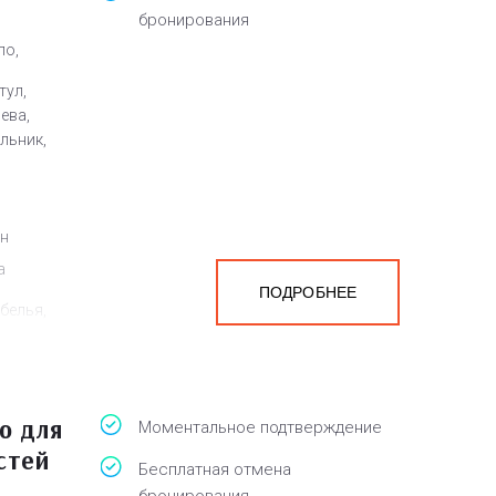
бронирования
ло,
тул,
ева,
льник,
ен
а
ПОДРОБНЕЕ
белья,
ю для
Моментальное подтверждение
стей
Бесплатная отмена