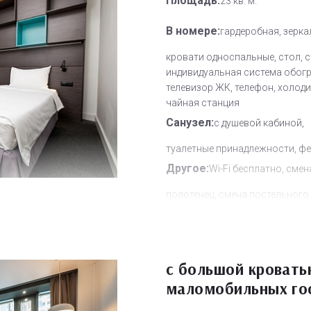
Площадь:
23 кв. м.
В номере:
гардеробная, зерка
кровати односпальные, стол, с
индивидуальная система обогр
телевизор ЖК, телефон, холоди
чайная станция
Санузел:
с душевой кабиной,
туалетные принадлежности, ф
Другое:
Wi-Fi бесплатно, смен
полотенец, смена постельного 
уборка номера
Дополнительное место:
1
с большой кровать
маломобильных го