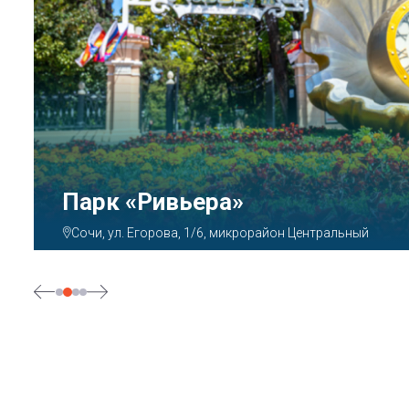
Аквапарк «АКВАЛОО»
Сочи, ул. Декабристов, 78б