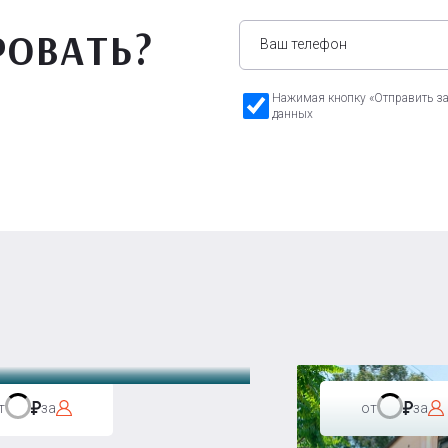
РОВАТЬ?
Нажимая кнопку «Отправить зая
данных
а Бавария
т
за
от
за