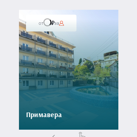
от
за
Примавера