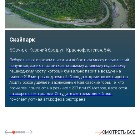
Скайпарк
Сочи, с. Казачий брод, ул. Краснофлотская, 54а
Побороться со страхом высоты и набраться массу впечатлений
получится, если отправиться по самому длинному подвесному
пешеходному мосту, который буквально парит в воздухе на
высоте 218 метров над землей. Отсюда открываются виды на
Ахштырское ущелье и заснеженные Кавказские горы. Те, кто
посмелее, прыгают на резинке с 207 или 69 метров, катаются
на скоростном троллее. Остудить экстремальный пыл
помогает уютная атмосфера ресторана.
СМОТРЕТЬ ВСЕ