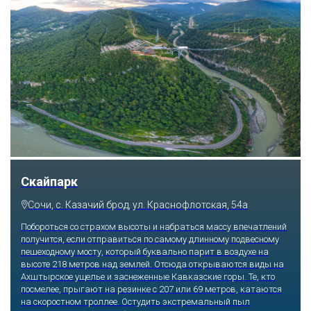
Скайпарк
Сочи, с. Казачий брод, ул. Краснофлотская, 54а
Побороться со страхом высоты и набраться массу впечатлений
получится, если отправиться по самому длинному подвесному
пешеходному мосту, который буквально парит в воздухе на
высоте 218 метров над землей. Отсюда открываются виды на
Ахштырское ущелье и заснеженные Кавказские горы. Те, кто
посмелее, прыгают на резинке с 207 или 69 метров, катаются
на скоростном троллее. Остудить экстремальный пыл