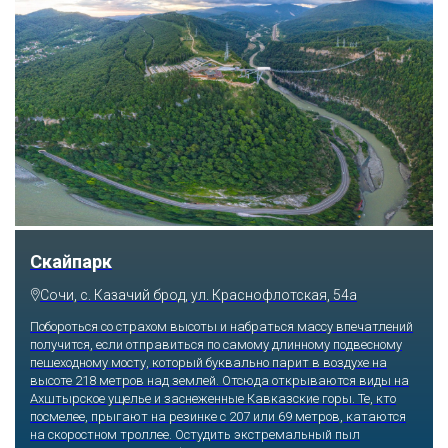
Скайпарк
Сочи, с. Казачий брод, ул. Краснофлотская, 54а
Побороться со страхом высоты и набраться массу впечатлений
получится, если отправиться по самому длинному подвесному
пешеходному мосту, который буквально парит в воздухе на
высоте 218 метров над землей. Отсюда открываются виды на
Ахштырское ущелье и заснеженные Кавказские горы. Те, кто
посмелее, прыгают на резинке с 207 или 69 метров, катаются
на скоростном троллее. Остудить экстремальный пыл