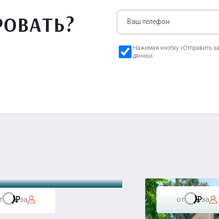
РОВАТЬ?
Нажимая кнопку «Отправить зая
данных
а Бавария
т
за
от
за