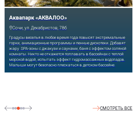
Аквапарк «АКВАЛОО»
Сочи, ул. Декабристов, 78б
Градусы веселья в любое время года повысят экстремальные
горки, анимационные программы и пенные дискотеки. Добавят
жару SPA-зоны с джакузи и саунами, баня с эффектом соляной
комнаты. Никто не откажется поплавать в бассейнах с теплой
морской водой, испытать эффект гидромассажных водопадов.
Малыши могут безопасно плескаться в детском бассейне.
СМОТРЕТЬ ВСЕ