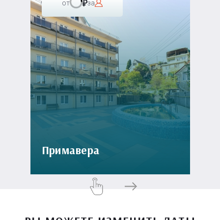
от
за
Примавера