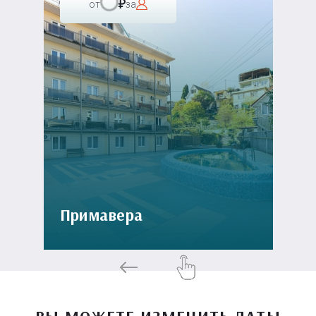
от
за
Примавера