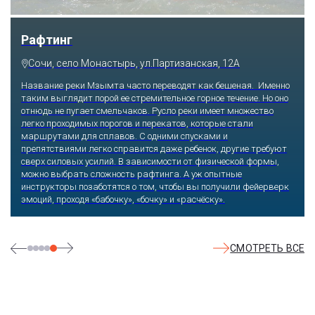
Скайпарк
Сочи, с. Казачий брод, ул. Краснофлотская, 54а
Побороться со страхом высоты и набраться массу впечатлений
получится, если отправиться по самому длинному подвесному
пешеходному мосту, который буквально парит в воздухе на
высоте 218 метров над землей. Отсюда открываются виды на
Ахштырское ущелье и заснеженные Кавказские горы. Те, кто
посмелее, прыгают на резинке с 207 или 69 метров, катаются
на скоростном троллее. Остудить экстремальный пыл
помогает уютная атмосфера ресторана.
СМОТРЕТЬ ВСЕ