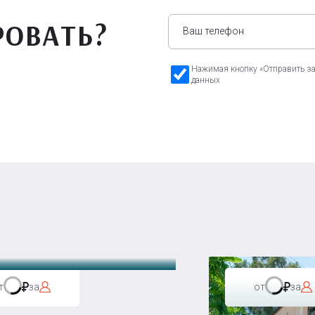
РОВАТЬ?
Нажимая кнопку «Отправить зая
данных
а Бавария
т
за
от
за