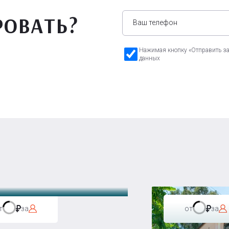
РОВАТЬ?
Нажимая кнопку «Отправить зая
данных
а Бавария
т
за
от
за