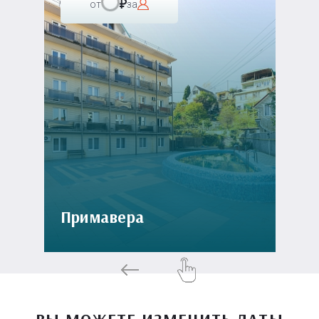
от
за
Примавера