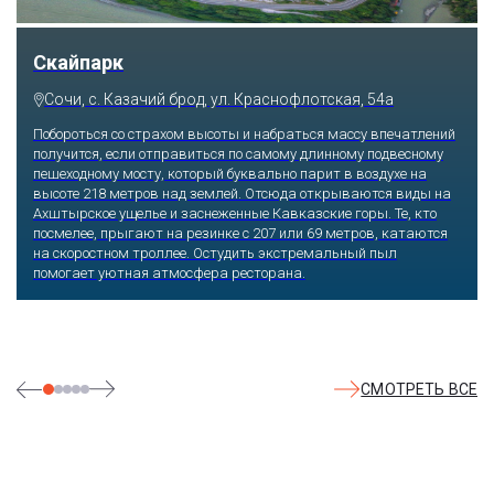
Скайпарк
Сочи, с. Казачий брод, ул. Краснофлотская, 54а
Побороться со страхом высоты и набраться массу впечатлений
получится, если отправиться по самому длинному подвесному
пешеходному мосту, который буквально парит в воздухе на
высоте 218 метров над землей. Отсюда открываются виды на
Ахштырское ущелье и заснеженные Кавказские горы. Те, кто
посмелее, прыгают на резинке с 207 или 69 метров, катаются
на скоростном троллее. Остудить экстремальный пыл
помогает уютная атмосфера ресторана.
СМОТРЕТЬ ВСЕ