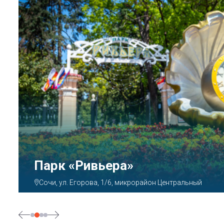
Аквапарк «АКВАЛОО»
Сочи, ул. Декабристов, 78б