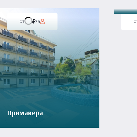
от
за
о
Примавера