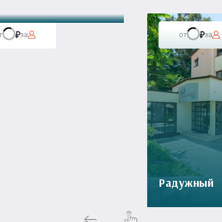
т
за
от
за
Радужный