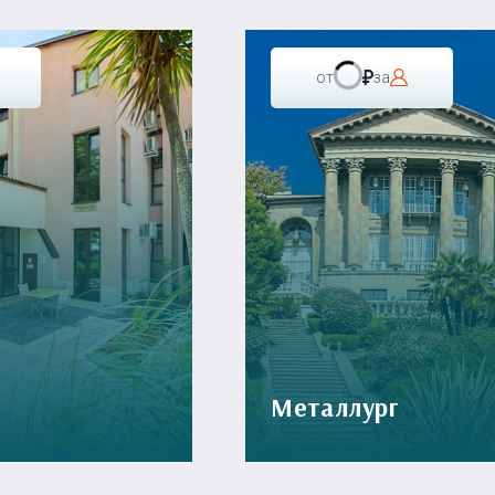
от
за
Металлург