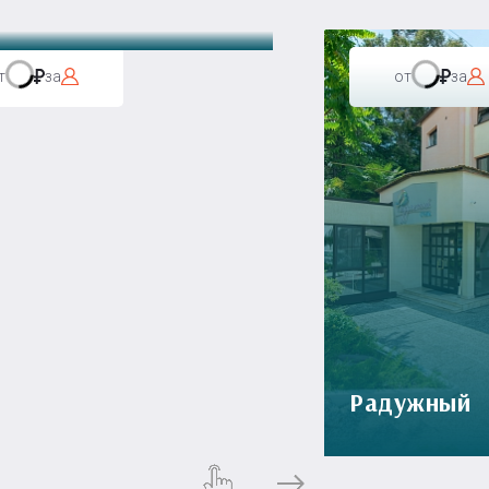
т
за
от
за
Радужный