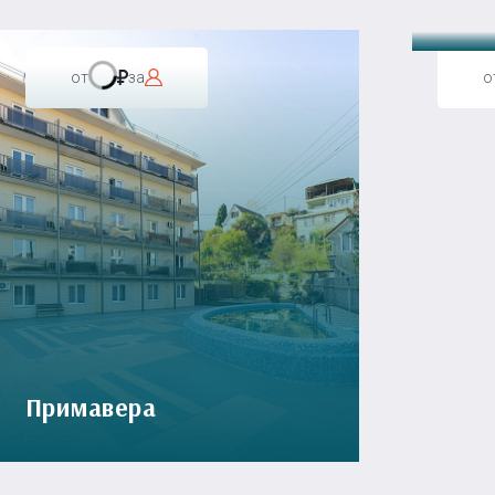
от
за
о
Примавера