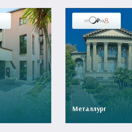
от
за
Металлург