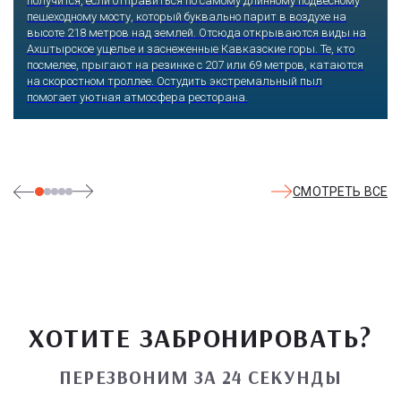
получится, если отправиться по самому длинному подвесному
пешеходному мосту, который буквально парит в воздухе на
высоте 218 метров над землей. Отсюда открываются виды на
Ахштырское ущелье и заснеженные Кавказские горы. Те, кто
посмелее, прыгают на резинке с 207 или 69 метров, катаются
на скоростном троллее. Остудить экстремальный пыл
помогает уютная атмосфера ресторана.
СМОТРЕТЬ ВСЕ
ХОТИТЕ ЗАБРОНИРОВАТЬ?
ПЕРЕЗВОНИМ ЗА 24 СЕКУНДЫ