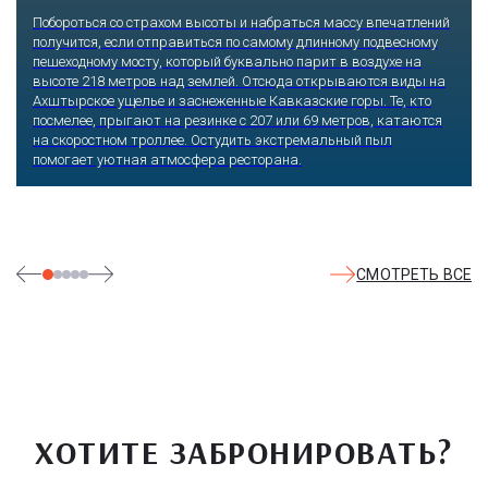
Побороться со страхом высоты и набраться массу впечатлений
получится, если отправиться по самому длинному подвесному
пешеходному мосту, который буквально парит в воздухе на
высоте 218 метров над землей. Отсюда открываются виды на
Ахштырское ущелье и заснеженные Кавказские горы. Те, кто
посмелее, прыгают на резинке с 207 или 69 метров, катаются
на скоростном троллее. Остудить экстремальный пыл
помогает уютная атмосфера ресторана.
СМОТРЕТЬ ВСЕ
ХОТИТЕ ЗАБРОНИРОВАТЬ?