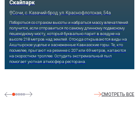
Скайпарк
Сочи, с. Казачий брод, ул. Краснофлотская, 54а
Побороться со страхом высоты и набраться массу впечатлений
получится, если отправиться по самому длинному подвесному
пешеходному мосту, который буквально парит в воздухе на
высоте 218 метров над землей. Отсюда открываются виды на
Ахштырское ущелье и заснеженные Кавказские горы. Те, кто
посмелее, прыгают на резинке с 207 или 69 метров, катаются
на скоростном троллее. Остудить экстремальный пыл
помогает уютная атмосфера ресторана.
СМОТРЕТЬ ВСЕ