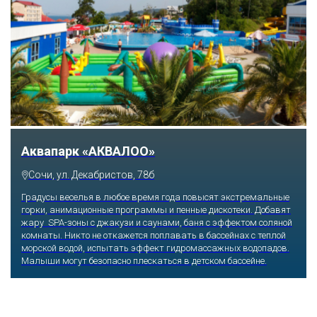
Тематический парк развлечений «Сочи
Парк»
Сочи, Олимпийский проспект, 21
Оказавшись здесь, словно попадаешь в сказку: встречаешь
любимых героев русского фольклора, получаешь возможность
сколько душе угодно кататься на аттракционах европейского
уровня. Гости участвуют в увлекательных квестах и творческих
мастер-классах, прогуливаются по тематическим землям,
посещают дельфинарий, совариум, атомариум,
театрализованные и музыкальные постановки. И все эти
удовольствия - по единому входному билету.