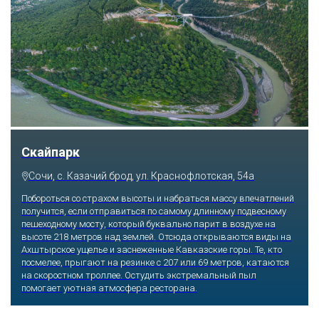
Скайпарк
Сочи, с. Казачий брод, ул. Краснофлотская, 54а
Побороться со страхом высоты и набраться массу впечатлений
получится, если отправиться по самому длинному подвесному
пешеходному мосту, который буквально парит в воздухе на
высоте 218 метров над землей. Отсюда открываются виды на
Ахштырское ущелье и заснеженные Кавказские горы. Те, кто
посмелее, прыгают на резинке с 207 или 69 метров, катаются
на скоростном троллее. Остудить экстремальный пыл
помогает уютная атмосфера ресторана.