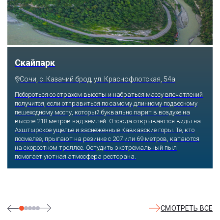
Парк «Ривьера»
Сочи, ул. Егорова, 1/6, микрорайон Центральный
Куда бы ни упал взгляд человека, он обязательно увидит здесь
что-то интересное, достойное занять значительное место в его
памяти и сердце. В парке множество привлекательных
скульптур, он всегда утопает в зелени и цветах. Не сосчитать
детских радостей: горок, каруселей, различных аттракционов.
Здесь комфортно заниматься спортом: есть теннисные корты и
уличные тренажеры.
СМОТРЕТЬ ВСЕ