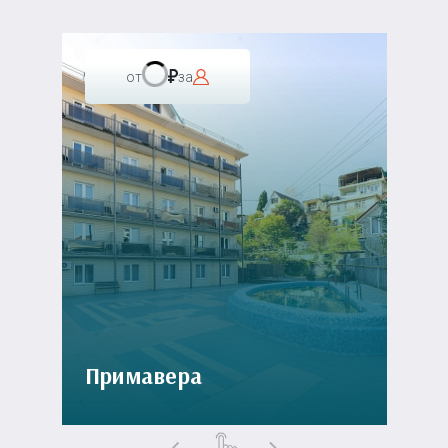
от
за
Примавера