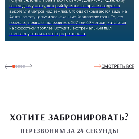
получится, если отправиться по самому длинному подвесному
пешеходному мосту, который буквально парит в воздухе на
высоте 218 метров над землей. Отсюда открываются виды на
Ахштырское ущелье и заснеженные Кавказские горы. Те, кто
посмелее, прыгают на резинке с 207 или 69 метров, катаются
на скоростном троллее. Остудить экстремальный пыл
помогает уютная атмосфера ресторана.
СМОТРЕТЬ ВСЕ
ХОТИТЕ ЗАБРОНИРОВАТЬ?
ПЕРЕЗВОНИМ ЗА 24 СЕКУНДЫ